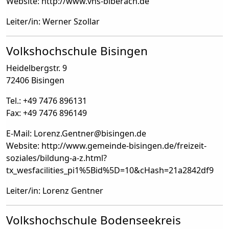
Website: http://www.vhs-biberach.de
Leiter/in: Werner Szollar
Volkshochschule Bisingen
Heidelbergstr. 9
72406 Bisingen
Tel.: +49 7476 896131
Fax: +49 7476 896149
E-Mail: Lorenz.Gentner
@
bisingen.de
Website: http://www.gemeinde-bisingen.de/freizeit-
soziales/bildung-a-z.html?
tx_wesfacilities_pi1%5Bid%5D=10&cHash=21a2842df9
Leiter/in: Lorenz Gentner
Volkshochschule Bodenseekreis