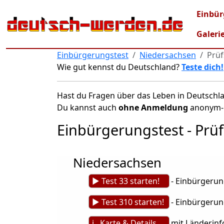
Direkt zum Inhalt
Main
Einbür
Galeri
Einbürgerungstest
Niedersachsen
Prüf
Wie gut kennst du Deutschland?
Teste dich!
Hast du Fragen über das Leben in Deutschla
Du kannst auch
ohne Anmeldung
anonym-u
Einbürgerungstest - Prüf
Niedersachsen
► Test 33 starten!
- Einbürgerung
► Test 310 starten!
- Einbürgerung
ℹ Karte & Details
mit Länderinf