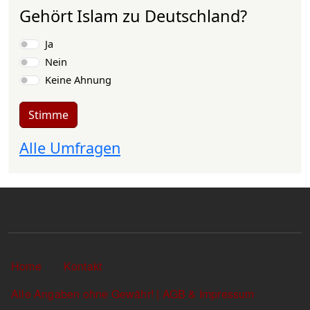
Gehört Islam zu Deutschland?
Auswahlmöglichkeiten
Ja
Nein
Keine Ahnung
Stimme
Alle Umfragen
Sekundärlinks
Home
Kontakt
Alle Angaben ohne Gewähr! | AGB & Impressum