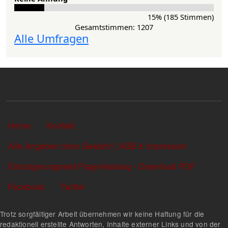
15% (185 Stimmen)
Gesamtstimmen: 1207
Alle Umfragen
Sekundärlinks
Home
Kontakt
Alle Angaben ohne Gewähr! | AGB & Impressum
Einbürgerungstest Fragenkatalog - Download PDF
Facebook
Twitter
Trotz sorgfältiger Arbeit übernehmen wir keine Haftung für die
redaktionell erstellte Antworten, Inhalte externer Links und von der