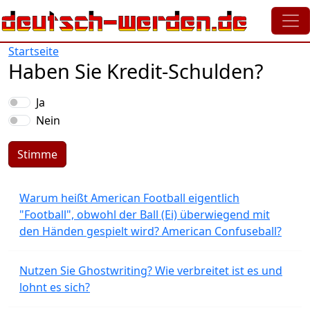
Direkt zum Inhalt
Startseite
Haben Sie Kredit-Schulden?
Auswahlmöglichkeiten
Ja
Nein
Stimme
Warum heißt American Football eigentlich
"Football", obwohl der Ball (Ei) überwiegend mit
den Händen gespielt wird? American Confuseball?
Nutzen Sie Ghostwriting? Wie verbreitet ist es und
lohnt es sich?