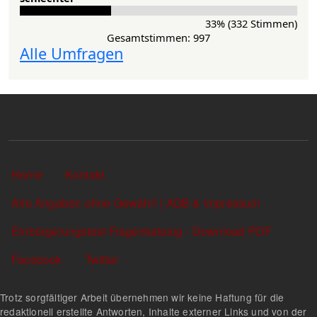
33% (332 Stimmen)
Gesamtstimmen: 997
Alle Umfragen
Sekundärlinks
Home
Kontakt
Alle Angaben ohne Gewähr! | AGB & Impressum
Einbürgerungstest Fragenkatalog - Download PDF
Facebook
Twitter
Trotz sorgfältiger Arbeit übernehmen wir keine Haftung für die
redaktionell erstellte Antworten, Inhalte externer Links und von der