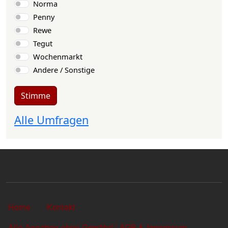
Norma
Penny
Rewe
Tegut
Wochenmarkt
Andere / Sonstige
Stimme
Alle Umfragen
Sekundärlinks
Home
Kontakt
Alle Angaben ohne Gewähr! | AGB & Impressum