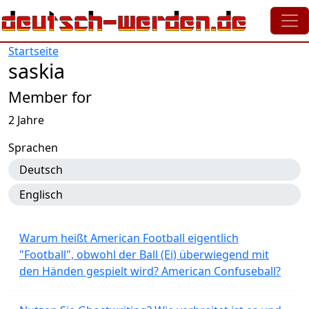
Direkt zum Inhalt
Startseite
saskia
Member for
2 Jahre
Sprachen
Deutsch
Englisch
Warum heißt American Football eigentlich
"Football", obwohl der Ball (Ei) überwiegend mit
den Händen gespielt wird? American Confuseball?