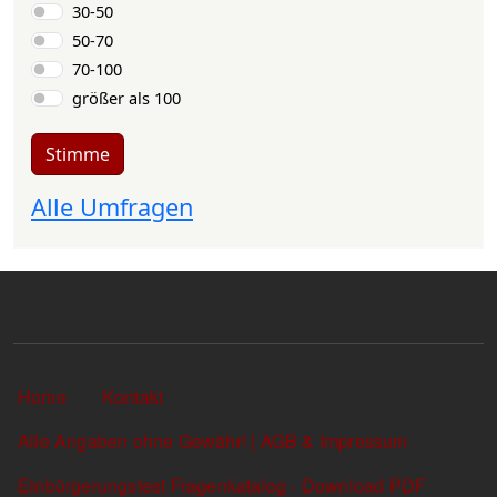
30-50
50-70
70-100
größer als 100
Stimme
Alle Umfragen
Sekundärlinks
Home
Kontakt
Alle Angaben ohne Gewähr! | AGB & Impressum
Einbürgerungstest Fragenkatalog - Download PDF