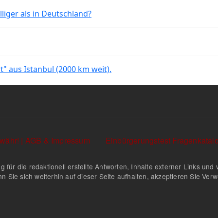
liger als in Deutschland?
rt" aus Istanbul (2000 km weit).
währ! | AGB & Impressum
Einbürgerungstest Fragenkata
g für die redaktionell erstellte Antworten, Inhalte externer Links u
n Sie sich weiterhin auf dieser Seite aufhalten, akzeptieren Sie Ve