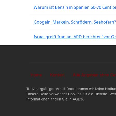
Warum ist Benzin in Spanien 60-70 Cent bil
Googeln, Merkeln, Schrödern, Seehofern?
Israel greift Iran an. ARD berichtet "vor O
Sekundärlinks
Home
Kontakt
Alle Angaben ohne Ge
Trotz sorgfältiger Arbeit übernehmen wir keine Haftun
Unsere Seite verwendet Cookies für die Dienste. Wen
Informationen finden Sie in AGB's.