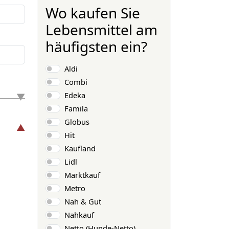
Wo kaufen Sie
Lebensmittel am
häufigsten ein?
Auswahlmöglichkeiten
Aldi
Combi
Edeka
Famila
Globus
Hit
Kaufland
Lidl
Marktkauf
Metro
Nah & Gut
Nahkauf
Netto (Hunde-Netto)