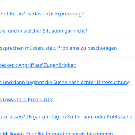
of Berlin? Ist das nicht Erpressung?
iel und in welcher Situation gar nicht?
aussprechen müssen, statt Probleme zu beschönigen
tecken : Angriff auf Zugehörigkeit
ten und dann beginnt die Suche nach echter Untersuchung
B Lowa Toro Pro Lo GTX
o lassen? zB ganzen Tag im Kofferraum oder Kühltasche 
 Millionen. Er sollte Integrationspreis bekommen.