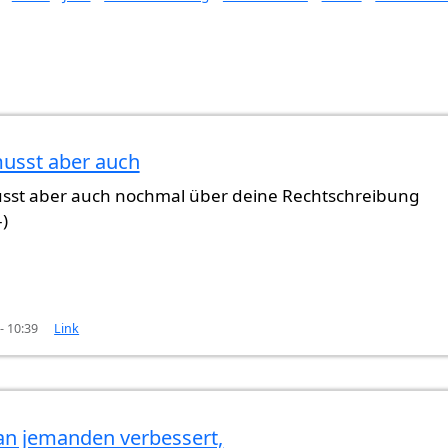
musst aber auch
er ein
von
Gast (nicht überprüft)
sst aber auch nochmal über deine Rechtschreibung
-)
- 10:39
Link
n jemanden verbessert,