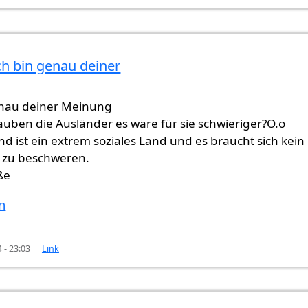
Ich bin genau deiner
eher ein
von
Gast (nicht überprüft)
enau deiner Meinung
uben die Ausländer es wäre für sie schwieriger?O.o
d ist ein extrem soziales Land und es braucht sich kein
 zu beschweren.
ße
n
 - 23:03
Link