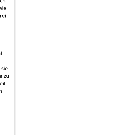
uch
wie
rei
t
l
 sie
e zu
eil
m