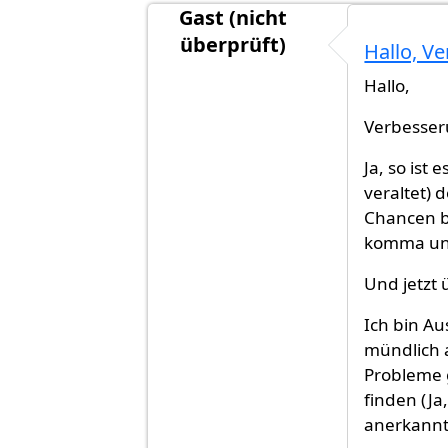
Gast (nicht
überprüft)
Hallo, V
Antwort auf
Das Hauptproblem ist 
Hallo,
Verbesser
Ja, so ist
veraltet) 
Chancen b
komma und
Und jetzt
Ich bin Au
mündlich a
Probleme 
finden (Ja
anerkannt