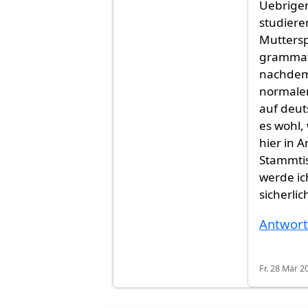
Uebrigen
studiere
Muttersp
grammati
nachdem 
normaler
auf deut
es wohl,
hier in 
Stammtis
werde ic
sicherli
Antwor
Fr. 28 Mär 2