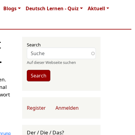
Blogs
Deutsch Lernen - Quiz
Aktuell
t
Search
.
Auf dieser Webseite suchen
Search
en.
mal
wort
User account menu
Register
Anmelden
Der / Die / Das?
hrung