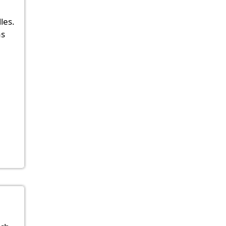
les.
as