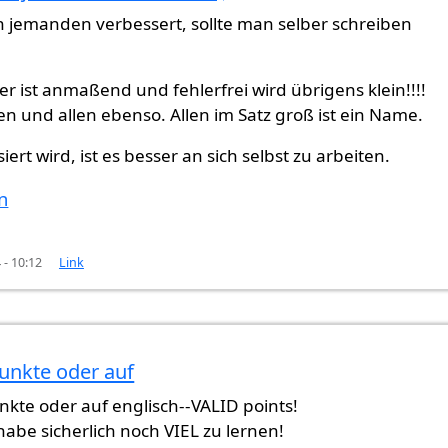
eher ein
von
Gast (nicht überprüft)
jemanden verbessert, sollte man selber schreiben
er ist anmaßend und fehlerfrei wird übrigens klein!!!!
n und allen ebenso. Allen im Satz groß ist ein Name.
siert wird, ist es besser an sich selbst zu arbeiten.
n
 - 10:12
Link
unkte oder auf
verbessert,
von
Gast (nicht überprüft)
kte oder auf englisch--VALID points!
habe sicherlich noch VIEL zu lernen!