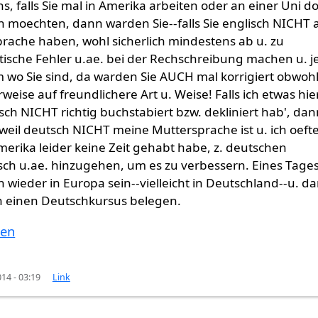
s, falls Sie mal in Amerika arbeiten oder an einer Uni do
n moechten, dann warden Sie--falls Sie englisch NICHT a
rache haben, wohl sicherlich mindestens ab u. zu
sche Fehler u.ae. bei der Rechschreibung machen u. j
wo Sie sind, da warden Sie AUCH mal korrigiert obwoh
weise auf freundlichere Art u. Weise! Falls ich etwas hie
sch NICHT richtig buchstabiert bzw. dekliniert hab', dann
 weil deutsch NICHT meine Muttersprache ist u. ich oeft
Amerika leider keine Zeit gehabt habe, z. deutschen
ch u.ae. hinzugehen, um es zu verbessern. Eines Tage
h wieder in Europa sein--vielleicht in Deutschland--u. d
ch einen Deutschkursus belegen.
ten
014 - 03:19
Link