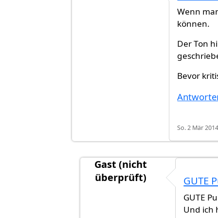
Antwort auf
Das Hauptproblem ist 
Wenn man 
können.
Der Ton hi
geschriebe
Bevor kriti
Antworte
So. 2 Mär 2014
Gast (nicht
überprüft)
GUTE P
Antwort auf
Wenn man jemanden 
GUTE Pun
Und ich 