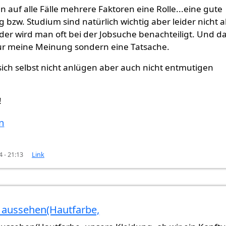
en auf alle Fälle mehrere Faktoren eine Rolle...eine gute
 bzw. Studium sind natürlich wichtig aber leider nicht al
der wird man oft bei der Jobsuche benachteiligt. Und d
 nur meine Meinung sondern eine Tatsache.
ich selbst nicht anlügen aber auch nicht entmutigen
!
n
4 - 21:13
Link
 aussehen(Hautfarbe,
 der
von
Gast (nicht überprüft)