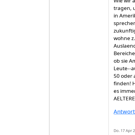
Wie wir 
tragen, 
in Amerik
sprechen
zukunfti
wohne z.
Auslaend
Bereiche
ob sie Am
Leute--a
50 oder a
finden! 
es immer
AELTERE 
Antwor
Do. 17 Apr 2