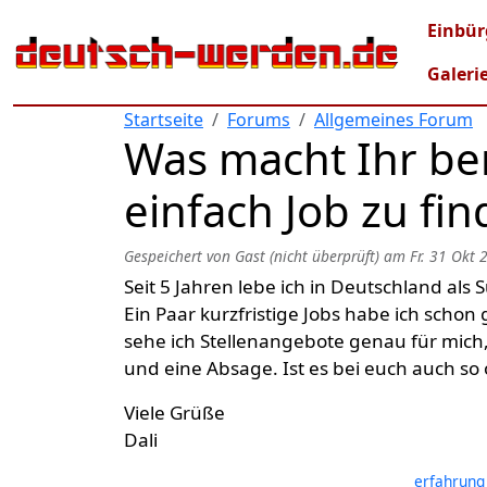
Direkt zum Inhalt
Mai
Einbür
Galeri
Startseite
Forums
Allgemeines Forum
Was macht Ihr ber
einfach Job zu fin
Gespeichert von
Gast (nicht überprüft)
am
Fr. 31 Okt 
Seit 5 Jahren lebe ich in Deutschland als S
Ein Paar kurzfristige Jobs habe ich scho
sehe ich Stellenangebote genau für mic
und eine Absage. Ist es bei euch auch so
Viele Grüße
Dali
erfahrung