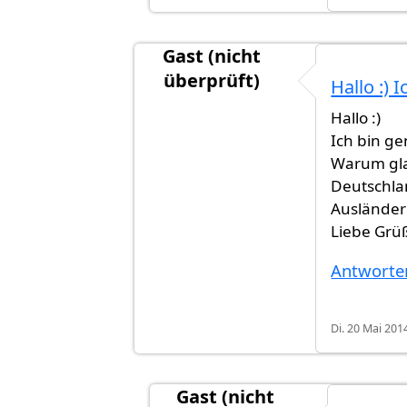
Gast (nicht
überprüft)
Hallo :) 
Antwort auf
Das Hauptproblem ist 
Hallo :)
Ich bin g
Warum gla
Deutschlan
Ausländer
Liebe Grü
Antworte
Di. 20 Mai 2014
Gast (nicht