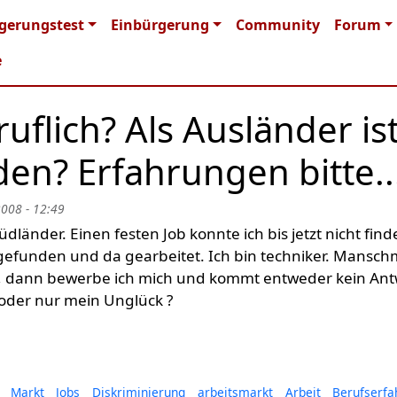
n navigation
gerungstest
Einbürgerung
Community
Forum
e
uflich? Als Ausländer is
den? Erfahrungen bitte..
2008 - 12:49
üdländer. Einen festen Job konnte ich bis jetzt nicht find
n gefunden und da gearbeitet. Ich bin techniker. Mansch
h, dann bewerbe ich mich und kommt entweder kein Ant
 oder nur mein Unglück ?
Markt
Jobs
Diskriminierung
arbeitsmarkt
Arbeit
Berufserfa