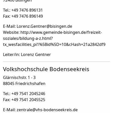
72406 Bisingen
Tel.: +49 7476 896131
Fax: +49 7476 896149
E-Mail: Lorenz.Gentner
@
bisingen.de
Website: http://www.gemeinde-bisingen.de/freizeit-
soziales/bildung-a-z.html?
tx_wesfacilities_pi1%5Bid%5D=10&cHash=21a2842df9
Leiter/in: Lorenz Gentner
Volkshochschule Bodenseekreis
Glärnischstr. 1 - 3
88045 Friedrichshafen
Tel.: +49 7541 2045246
Fax: +49 7541 2045525
E-Mail: zentrale
@
vhs-bodenseekreis.de