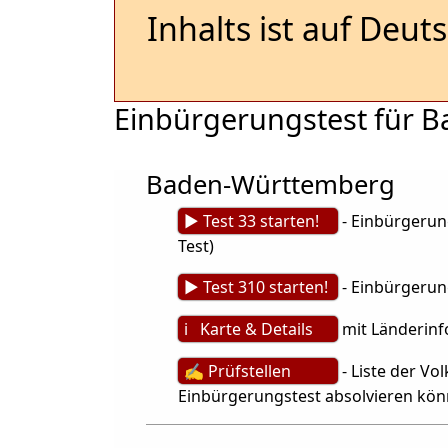
Inhalts ist auf Deut
Einbürgerungstest für 
Baden-Württemberg
► Test 33 starten!
- Einbürgerung
Test)
► Test 310 starten!
- Einbürgerun
ℹ Karte & Details
mit Länderinf
✍ Prüfstellen
- Liste der V
Einbürgerungstest absolvieren kö