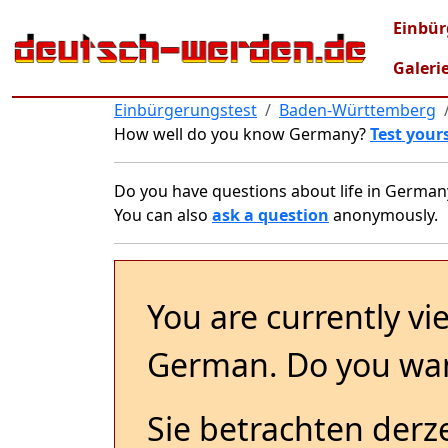
Skip to main content
Main
Einbür
Galeri
Einbürgerungstest
Baden-Württemberg
How well do you know Germany?
Test yours
Do you have questions about life in German
You can also
ask a question
anonymously.
You are currently vi
German. Do you wan
Sie betrachten derze