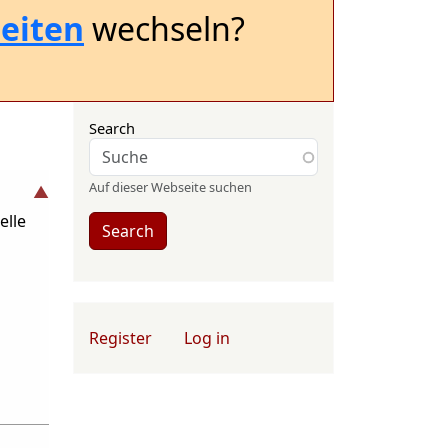
eiten
wechseln?
Search
Auf dieser Webseite suchen
elle
Search
User account menu
Register
Log in