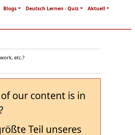
Blogs
Deutsch Lernen - Quiz
Aktuell
work, etc.?
of our content is in
?
größte Teil unseres