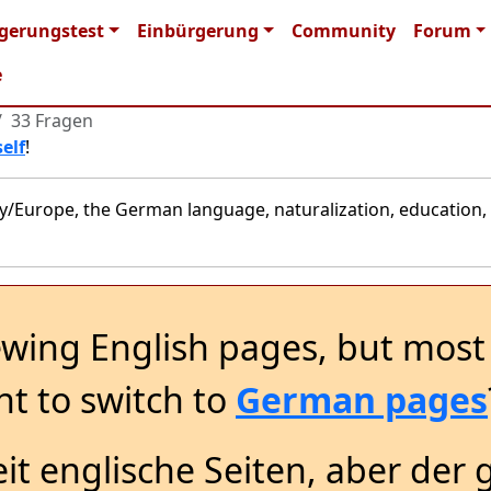
 navigation
gerungstest
Einbürgerung
Community
Forum
e
33 Fragen
elf
!
y/Europe, the German language, naturalization, education, 
ewing English pages, but most 
t to switch to
German pages
it englische Seiten, aber der 