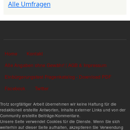
Alle Umfragen
Sekundärlinks
Home
Kontakt
Alle Angaben ohne Gewähr! | AGB & Impressum
Einbürgerungstest Fragenkatalog - Download PDF
Facebook
Twitter
Trotz sorgfältiger Arbeit übernehmen wir keine Haftung für die
redaktionell erstellte Antworten, Inhalte externer Links und von der
Community erstellte Beiträge/Kommentare.
Unsere Seite verwendet Cookies für die Dienste. Wenn Sie sich
weiterhin auf dieser Seite aufhalten, akzeptieren Sie Verwendung