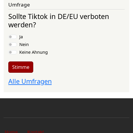
Umfrage
Sollte Tiktok in DE/EU verboten
werden?
Auswahlmöglichkeiten
Ja
Nein
Keine Ahnung
Stimme
Alle Umfragen
Sekundärlinks
Home
Kontakt