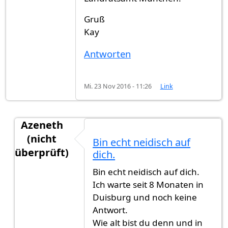
Gruß
Kay
Antworten
Mi. 23 Nov 2016 - 11:26
Link
Azeneth
(nicht
Bin echt neidisch auf
überprüft)
dich.
Antwort auf
Hallo, nach exakt 11 Monaten
von
G
Bin echt neidisch auf dich.
Ich warte seit 8 Monaten in
Duisburg und noch keine
Antwort.
Wie alt bist du denn und in