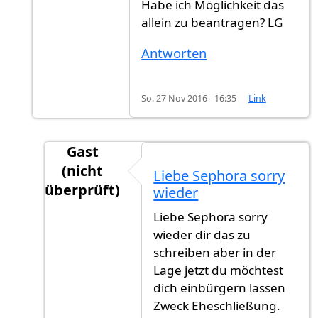
Habe ich Möglichkeit das
allein zu beantragen? LG
Antworten
So. 27 Nov 2016 - 16:35
Link
Gast
(nicht
Liebe Sephora sorry
überprüft)
wieder
Antwort auf
Dank schön für dein Antwort.
v
Liebe Sephora sorry
wieder dir das zu
schreiben aber in der
Lage jetzt du möchtest
dich einbürgern lassen
Zweck Eheschließung.