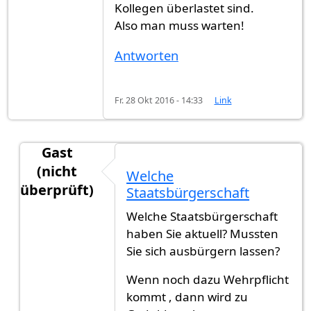
Kollegen überlastet sind.
Also man muss warten!
Antworten
Fr. 28 Okt 2016 - 14:33
Link
Gast
(nicht
Welche
überprüft)
Staatsbürgerschaft
Antwort auf
Ich habe meine Antrag in
von
Gast (
Welche Staatsbürgerschaft
haben Sie aktuell? Mussten
Sie sich ausbürgern lassen?
Wenn noch dazu Wehrpflicht
kommt , dann wird zu