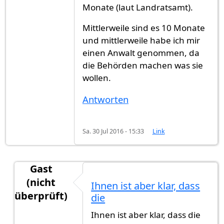
Monate (laut Landratsamt).
Mittlerweile sind es 10 Monate
und mittlerweile habe ich mir
einen Anwalt genommen, da
die Behörden machen was sie
wollen.
Antworten
Sa. 30 Jul 2016 - 15:33
Link
Gast
(nicht
Ihnen ist aber klar, dass
überprüft)
die
Antwort auf
Ich habe im September 2015
von
he
Ihnen ist aber klar, dass die