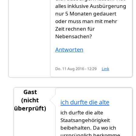
alles inklusive Ausbürgerung
nur 5 Monaten gedauert
oder muss man mit mehr
Zeit rechnen für
Nebensachen?
Antworten
Do. 11 Aug 2016 - 12:29
Link
Gast
(nicht
ich durfte die alte
überprüft)
ich durfte die alte
Antwort auf
Vielen Dank für den Hinweis.
von
K
Staatsangehörigkeit
beibehalten. Da wo ich
ursprünglich herkomme,