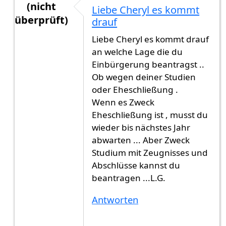
(nicht
Liebe Cheryl es kommt
überprüft)
drauf
Antwort auf
Ich wohne seit 10 Jahren im
von
Cher
Liebe Cheryl es kommt drauf
an welche Lage die du
Einbürgerung beantragst ..
Ob wegen deiner Studien
oder Eheschließung .
Wenn es Zweck
Eheschließung ist , musst du
wieder bis nächstes Jahr
abwarten ... Aber Zweck
Studium mit Zeugnisses und
Abschlüsse kannst du
beantragen ...L.G.
Antworten