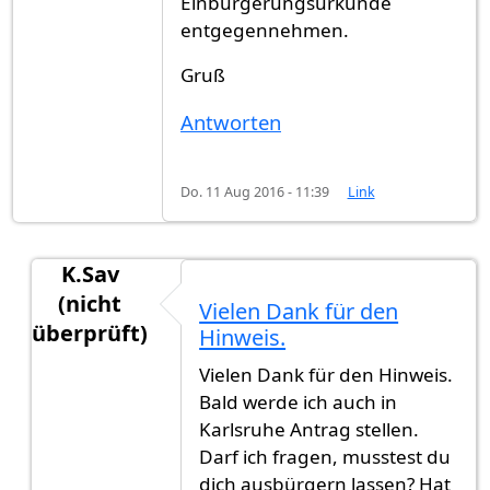
Einbürgerungsurkunde
entgegennehmen.
Gruß
Antworten
Do. 11 Aug 2016 - 11:39
Link
K.Sav
(nicht
Vielen Dank für den
überprüft)
Hinweis.
Antwort auf
Da ich schon mal die Frage
von
Gast
Vielen Dank für den Hinweis.
Bald werde ich auch in
Karlsruhe Antrag stellen.
Darf ich fragen, musstest du
dich ausbürgern lassen? Hat