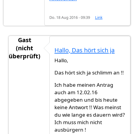
Do. 18 Aug 2016 - 09:39
Link
Gast
(nicht
Hallo, Das hört sich ja
überprüft)
Hallo,
Antwort auf
Hallo zusammen, hab meine
von
Gas
Das hört sich ja schlimm an !!
Ich habe meinen Antrag
auch am 12.02.16
abgegeben und bis heute
keine Antwort !! Was meinst
du wie lange es dauern wird?
Ich muss mich nicht
ausbürgern !