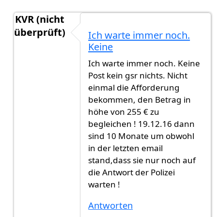
KVR (nicht
überprüft)
Ich warte immer noch.
Antwort auf
Hi, KVR München ist eine
von
Gast (
Keine
Ich warte immer noch. Keine
Post kein gsr nichts. Nicht
einmal die Afforderung
bekommen, den Betrag in
höhe von 255 € zu
begleichen ! 19.12.16 dann
sind 10 Monate um obwohl
in der letzten email
stand,dass sie nur noch auf
die Antwort der Polizei
warten !
Antworten