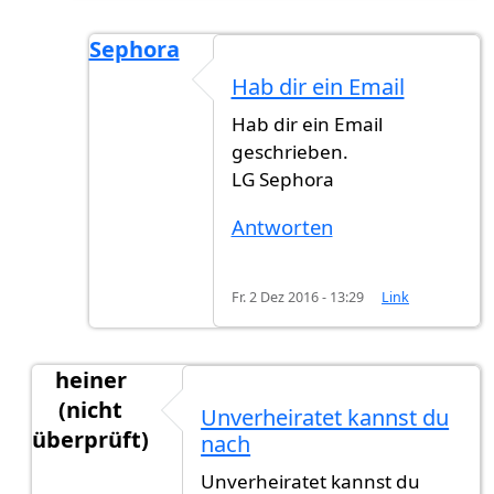
Sephora
Antwort auf
Liebe Sephora sorry wieder
v
Hab dir ein Email
Hab dir ein Email
geschrieben.
LG Sephora
Antworten
Fr. 2 Dez 2016 - 13:29
Link
heiner
(nicht
Unverheiratet kannst du
überprüft)
nach
Antwort auf
Ich wohne seit 10 Jahren im
von
Cher
Unverheiratet kannst du