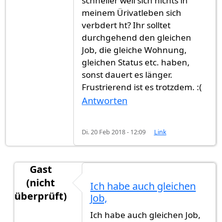
schneller weil sich nichts in
meinem Ürivatleben sich
verbdert ht? Ihr solltet
durchgehend den gleichen
Job, die gleiche Wohnung,
gleichen Status etc. haben,
sonst dauert es länger.
Frustrierend ist es trotzdem. :(
Antworten
Di. 20 Feb 2018 - 12:09
Link
Gast
(nicht
Ich habe auch gleichen
überprüft)
Job,
Antwort auf
Ich habe am 12.09. schon mal
von
G
Ich habe auch gleichen Job,