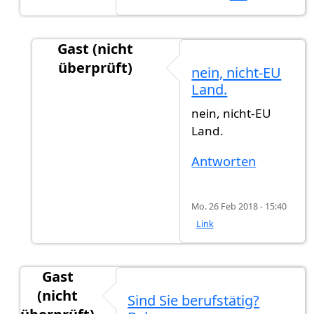
Gast (nicht
überprüft)
nein, nicht-EU
Antwort auf
Guten Morgen, ich drück Dir
von
G
Land.
nein, nicht-EU
Land.
Antworten
Mo. 26 Feb 2018 - 15:40
Link
Gast
(nicht
Sind Sie berufstätig?