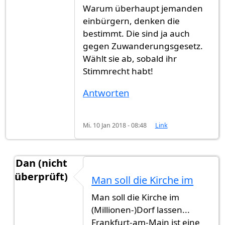
Warum überhaupt jemanden
einbürgern, denken die
bestimmt. Die sind ja auch
gegen Zuwanderungsgesetz.
Wählt sie ab, sobald ihr
Stimmrecht habt!
Antworten
Mi. 10 Jan 2018 - 08:48
Link
Dan (nicht
überprüft)
Man soll die Kirche im
Antwort auf
Ist nicht zu verstehen...
von
Gast (ni
Man soll die Kirche im
(Millionen-)Dorf lassen...
Frankfurt-am-Main ist eine