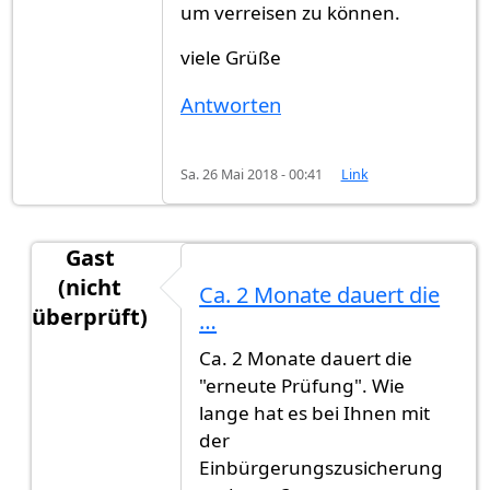
um verreisen zu können.
viele Grüße
Antworten
Sa. 26 Mai 2018 - 00:41
Link
Gast
(nicht
Ca. 2 Monate dauert die
überprüft)
…
Antwort auf
Einbürgerungsurkunde
von
Ha Than
Ca. 2 Monate dauert die
"erneute Prüfung". Wie
lange hat es bei Ihnen mit
der
Einbürgerungszusicherung