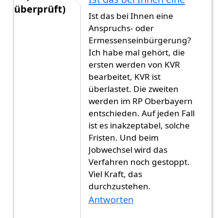
überprüft)
Ist das bei Ihnen eine
Antwort auf
Freunde müsstet ihr noch viel
von
G
Anspruchs- oder
Ermessenseinbürgerung?
Ich habe mal gehört, die
ersten werden von KVR
bearbeitet, KVR ist
überlastet. Die zweiten
werden im RP Oberbayern
entschieden. Auf jeden Fall
ist es inakzeptabel, solche
Fristen. Und beim
Jobwechsel wird das
Verfahren noch gestoppt.
Viel Kraft, das
durchzustehen.
Antworten