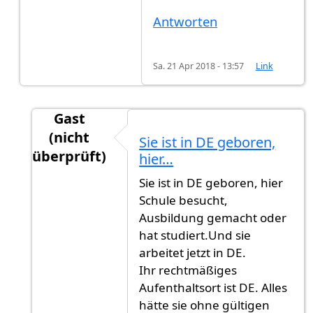
Antworten
Sa. 21 Apr 2018 - 13:57
Link
Gast
(nicht
Sie ist in DE geboren,
überprüft)
hier…
Antwort auf
Welchen Status hatte sie…
von
Co
Sie ist in DE geboren, hier
Schule besucht,
Ausbildung gemacht oder
hat studiert.Und sie
arbeitet jetzt in DE.
Ihr rechtmäßiges
Aufenthaltsort ist DE. Alles
hätte sie ohne gültigen