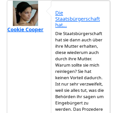
Die
Staatsbürgerschaft
hat…
Cookie Cooper
Die Staatsbürgerschaft
Antwort auf
Das ist kein Witz oder?…
von
Ti Kani
hat sie dann auch über
ihre Mutter erhalten,
diese wiederum auch
durch ihre Mutter.
Warum sollte sie mich
reinlegen? Sie hat
keinen Vorteil dadurch.
Ist nur sehr verzweifelt,
weil sie alles tut, was die
Behörden ihr sagen um
Eingebürgert zu
werden. Das Prozedere