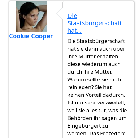
Die
Staatsbürgerschaft
hat…
Cookie Cooper
Die Staatsbürgerschaft
Antwort auf
Das ist kein Witz oder?…
von
Ti Kani
hat sie dann auch über
ihre Mutter erhalten,
diese wiederum auch
durch ihre Mutter.
Warum sollte sie mich
reinlegen? Sie hat
keinen Vorteil dadurch.
Ist nur sehr verzweifelt,
weil sie alles tut, was die
Behörden ihr sagen um
Eingebürgert zu
werden. Das Prozedere