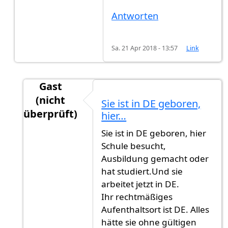
Antworten
Sa. 21 Apr 2018 - 13:57
Link
Gast
(nicht
Sie ist in DE geboren,
überprüft)
hier…
Antwort auf
Welchen Status hatte sie…
von
Co
Sie ist in DE geboren, hier
Schule besucht,
Ausbildung gemacht oder
hat studiert.Und sie
arbeitet jetzt in DE.
Ihr rechtmäßiges
Aufenthaltsort ist DE. Alles
hätte sie ohne gültigen