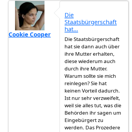
Die
Staatsbürgerschaft
hat…
Cookie Cooper
Die Staatsbürgerschaft
Antwort auf
Das ist kein Witz oder?…
von
Ti Kani
hat sie dann auch über
ihre Mutter erhalten,
diese wiederum auch
durch ihre Mutter.
Warum sollte sie mich
reinlegen? Sie hat
keinen Vorteil dadurch.
Ist nur sehr verzweifelt,
weil sie alles tut, was die
Behörden ihr sagen um
Eingebürgert zu
werden. Das Prozedere