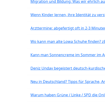
Migration und Bildung: Was wir ehrlich 
Wenn Kinder lernen, ihre Identität zu vers
Arzttermine: abgefertigt oft in 2-3 Minu
Wo kann man alte Lowa Schuhe finden? z
Kann man Sonnencreme im Sommer im Aut
Deniz Undav begeistert deutsch-kurdische
Neu in Deutschland? Tipps für Sprache, Ar
Warum haben Grüne / Linke / SPD die Onli