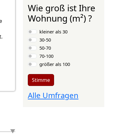
Wie groß ist Ihre
Wohnung (m²) ?
e
Auswahlmöglichkeiten
kleiner als 30
t.
30-50
50-70
70-100
größer als 100
Stimme
Alle Umfragen