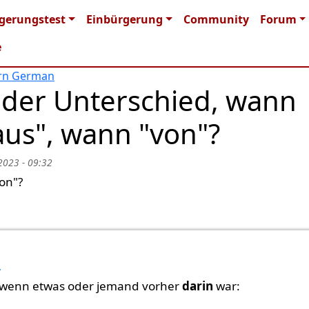
n navigation
gerungstest
Einbürgerung
Community
Forum
e
arn German
st der Unterschied, wann
us", wann "von"?
2023 - 09:32
on"?
s
 wenn etwas oder jemand vorher
darin
war: