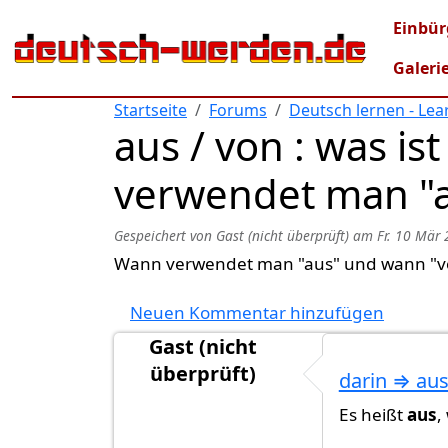
Direkt zum Inhalt
Mai
Einbür
Galeri
Startseite
Forums
Deutsch lernen - Le
aus / von : was i
verwendet man "a
Gespeichert von
Gast (nicht überprüft)
am
Fr. 10 Mär 
Wann verwendet man "aus" und wann "v
Neuen Kommentar hinzufügen
Gast (nicht
überprüft)
darin ⇒ au
Es heißt
aus
,