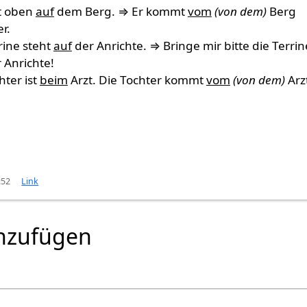
ht oben
auf
dem Berg. ⇒ Er kommt
vom
(von dem)
Berg
r.
rine steht
auf
der Anrichte. ⇒ Bringe mir bitte die Terrin
 Anrichte!
hter ist
beim
Arzt. Die Tochter kommt
vom
(von dem)
Arz
:52
Link
nzufügen