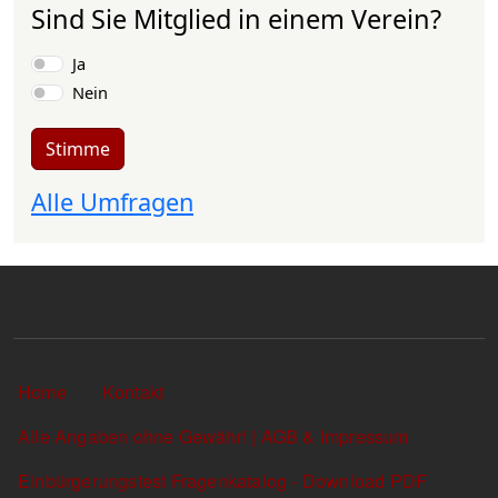
Sind Sie Mitglied in einem Verein?
Auswahlmöglichkeiten
Ja
Nein
Stimme
Alle Umfragen
Sekundärlinks
Home
Kontakt
Alle Angaben ohne Gewähr! | AGB & Impressum
Einbürgerungstest Fragenkatalog - Download PDF