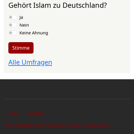
Gehört Islam zu Deutschland?
Auswahlmöglichkeiten
Ja
Nein
Keine Ahnung
Stimme
Alle Umfragen
Sekundärlinks
Home
Kontakt
Alle Angaben ohne Gewähr! | AGB & Impressum