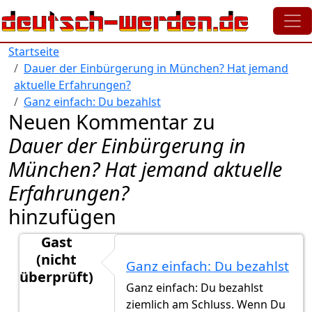
Direkt zum Inhalt
Startseite
Dauer der Einbürgerung in München? Hat jemand
aktuelle Erfahrungen?
Ganz einfach: Du bezahlst
Neuen Kommentar zu
Dauer der Einbürgerung in
München? Hat jemand aktuelle
Erfahrungen?
hinzufügen
Gast
(nicht
Ganz einfach: Du bezahlst
überprüft)
Ganz einfach: Du bezahlst
Antwort auf
Ich habe meine Antrag am Juni
von
Lisa
ziemlich am Schluss. Wenn Du