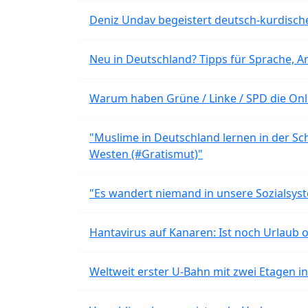
Deniz Undav begeistert deutsch-kurdische
Neu in Deutschland? Tipps für Sprache, Ar
Warum haben Grüne / Linke / SPD die Onli
"Muslime in Deutschland lernen in der Sch
Westen (#Gratismut)"
"Es wandert niemand in unsere Sozialsyst
Hantavirus auf Kanaren: Ist noch Urlaub 
Weltweit erster U-Bahn mit zwei Etagen i