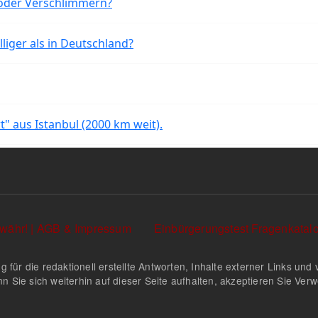
oder Verschlimmern?
liger als in Deutschland?
rt" aus Istanbul (2000 km weit).
währ! | AGB & Impressum
Einbürgerungstest Fragenkata
g für die redaktionell erstellte Antworten, Inhalte externer Links u
n Sie sich weiterhin auf dieser Seite aufhalten, akzeptieren Sie Ve