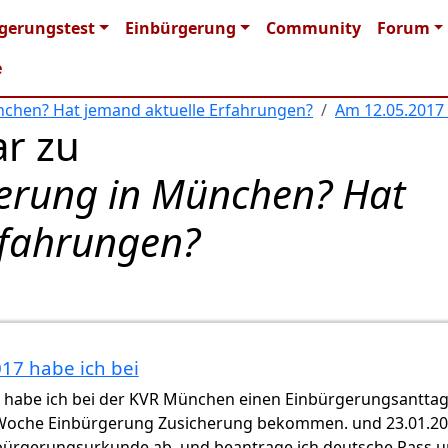
n navigation
gerungstest
Einbürgerung
Community
Forum
e
chen? Hat jemand aktuelle Erfahrungen?
Am 12.05.2017 
r zu
erung in München? Hat
rfahrungen?
17 habe ich bei
 habe ich bei der KVR München einen Einbürgerungsanttag
 Woche Einbürgerung Zusicherung bekommen. und 23.01.2
nbürgerungsurkunde ab, und beantrage ich deutsche Pass 