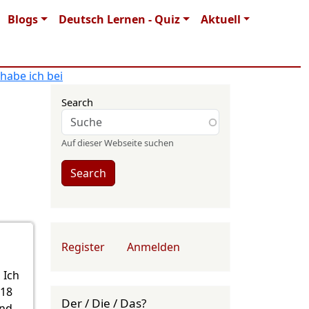
Blogs
Deutsch Lernen - Quiz
Aktuell
habe ich bei
Search
Auf dieser Webseite suchen
Search
User account menu
Register
Anmelden
 Ich
018
Der / Die / Das?
und