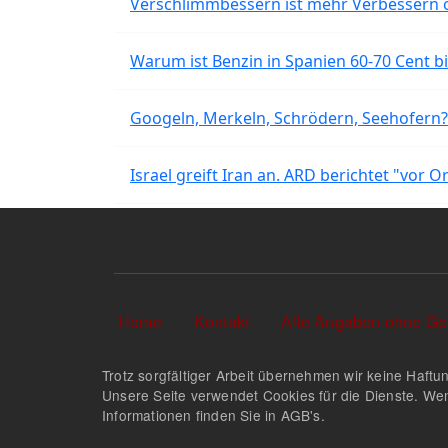
Verschlimmbessern ist mehr Verbessern 
Warum ist Benzin in Spanien 60-70 Cent bil
Googeln, Merkeln, Schrödern, Seehofern?
Israel greift Iran an. ARD berichtet "vor O
Sekundärlinks
Home
Kontakt
Alle Angaben ohne Ge
Trotz sorgfältiger Arbeit übernehmen wir keine Haftun
Unsere Seite verwendet Cookies für die Dienste. Wen
Informationen finden Sie in AGB's.