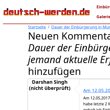
Direkt zum Inhalt
Mai
Einbür
Galeri
Startseite
Dauer der Einbürgerung in Mün
Neuen Kommenta
Dauer der Einbürg
jemand aktuelle E
hinzufügen
Darshan Singh
(nicht überprüft)
Am 12.05.20
Am 12.05.2017
habe letzte 2
geholt ich Ei