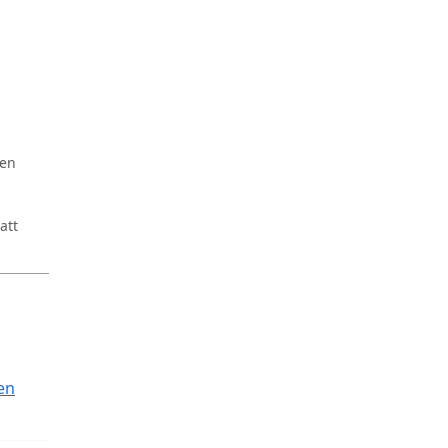
ren
att
en