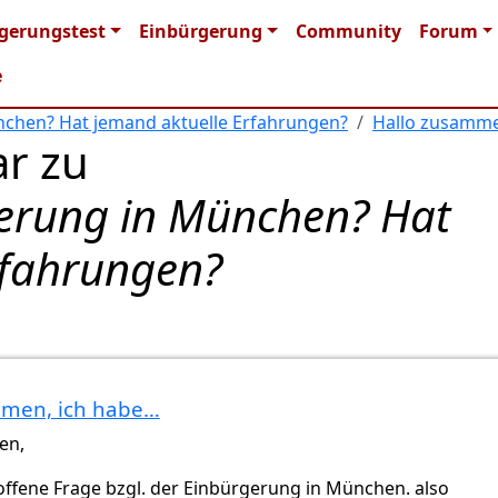
n navigation
gerungstest
Einbürgerung
Community
Forum
e
chen? Hat jemand aktuelle Erfahrungen?
Hallo zusamme
r zu
erung in München? Hat
rfahrungen?
mmen, ich habe…
en,
offene Frage bzgl. der Einbürgerung in München. also