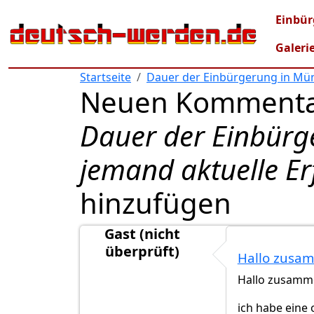
Direkt zum Inhalt
Mai
Einbür
Galeri
Startseite
Dauer der Einbürgerung in Mün
Neuen Kommenta
Dauer der Einbürg
jemand aktuelle E
hinzufügen
Gast (nicht
überprüft)
Hallo zusa
Hallo zusamm
ich habe eine 