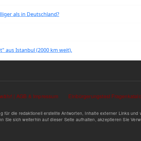
liger als in Deutschland?
rt" aus Istanbul (2000 km weit).
währ! | AGB & Impressum
Einbürgerungstest Fragenkata
g für die redaktionell erstellte Antworten, Inhalte externer Links u
n Sie sich weiterhin auf dieser Seite aufhalten, akzeptieren Sie Ve