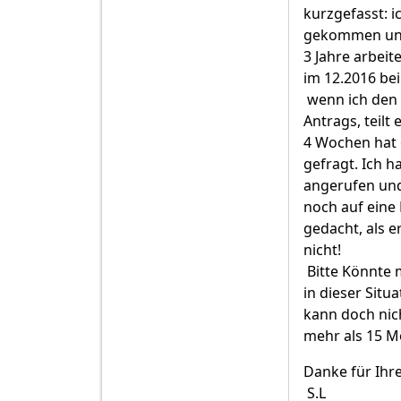
kurzgefasst: 
gekommen und
3 Jahre arbeit
im 12.2016 be
wenn ich den 
Antrags, teilt
4 Wochen hat 
gefragt. Ich h
angerufen und
noch auf eine 
gedacht, als e
nicht!
Bitte Könnte 
in dieser Situ
kann doch nic
mehr als 15 M
Danke für Ihr
S.L