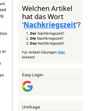
ium
Welchen Artikel
seit
hat das Wort
ig
'
Nachkriegszeit
'?
s
Der
Nachkriegszeit?
 Von
Die
Nachkriegszeit?
Das
Nachkriegszeit?
s er
Für Artikel-Übungen
hier
klicken!
h
Easy Login
an
Umfrage