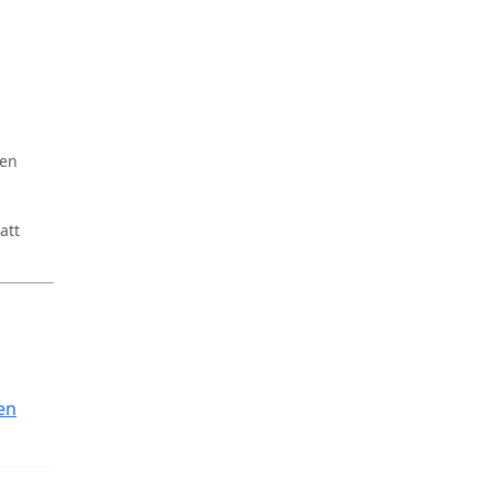
ren
att
en