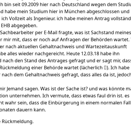
ich bin seit 09.2009 hier nach Deutschland wegen dem Stud
 habe mein Studium hier in München abgeschlossen und 
e ich Vollzeit als Ingenieur. ich habe meinen Antrag vollständ
i EHB abgegeben.
Sachbearbeiter per E-Mail fragte, was ist Sachstand meine
 er mir mit, dass er noch auf Anfragen der Behörden wartet.
er nach aktuellen Gehaltnachweis und Wartezeitauskunft
abe alles wieder nachgereicht. Heute 12.03.18 habe ihn
 nach den Stand des Antrages gefragt und er sagt mir, das
Rückmeldung einer Behörde wartet (lächerlich ). Ich habe
r nach dem Gehaltnachweis gefragt, dass alles da ist, jedoc
mir Jemand sagen. Was ist der Sache ist? und was könnte m
ation unternehmen. Ich vermute, dass etwas faul drin ist. es
ht wahr sein, dass die Einbürgerung in einem normalen Fall
onaten dauern kann.
e Rückmeldung.