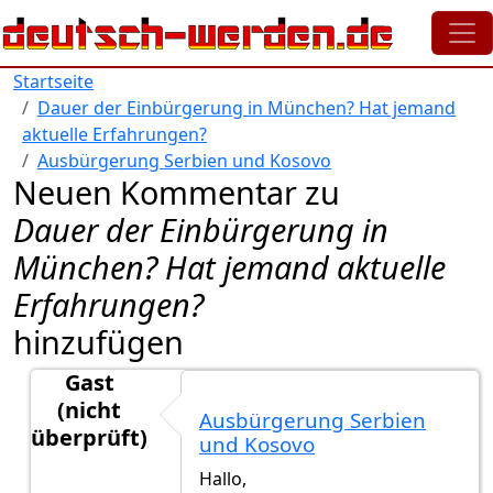
Direkt zum Inhalt
Startseite
Dauer der Einbürgerung in München? Hat jemand
aktuelle Erfahrungen?
Ausbürgerung Serbien und Kosovo
Neuen Kommentar zu
Dauer der Einbürgerung in
München? Hat jemand aktuelle
Erfahrungen?
hinzufügen
Gast
(nicht
Ausbürgerung Serbien
überprüft)
und Kosovo
Antwort auf
ich ich
von
ich ich (nicht überprüft)
Hallo,