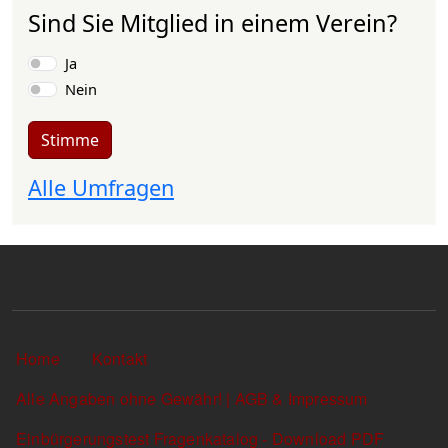
Sind Sie Mitglied in einem Verein?
Auswahlmöglichkeiten
Ja
Nein
Stimme
Alle Umfragen
Sekundärlinks
Home
Kontakt
Alle Angaben ohne Gewähr! | AGB & Impressum
Einbürgerungstest Fragenkatalog - Download PDF