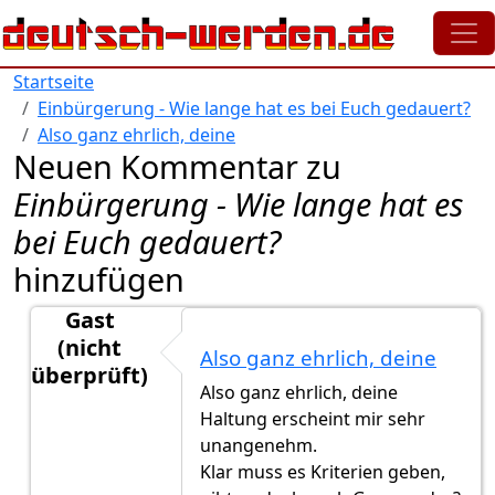
Direkt zum Inhalt
Startseite
Einbürgerung - Wie lange hat es bei Euch gedauert?
Also ganz ehrlich, deine
Neuen Kommentar zu
Einbürgerung - Wie lange hat es
bei Euch gedauert?
hinzufügen
Gast
(nicht
Also ganz ehrlich, deine
überprüft)
Also ganz ehrlich, deine
Antwort auf
Eine der Voraussetzungen ist
von
Jami (
Haltung erscheint mir sehr
unangenehm.
Klar muss es Kriterien geben,