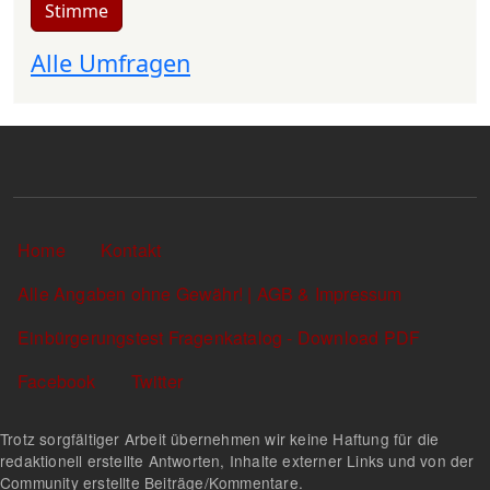
Stimme
Alle Umfragen
Sekundärlinks
Home
Kontakt
Alle Angaben ohne Gewähr! | AGB & Impressum
Einbürgerungstest Fragenkatalog - Download PDF
Facebook
Twitter
Trotz sorgfältiger Arbeit übernehmen wir keine Haftung für die
redaktionell erstellte Antworten, Inhalte externer Links und von der
Community erstellte Beiträge/Kommentare.