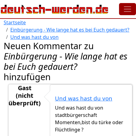
Direkt zum Inhalt
Startseite
Einbürgerung - Wie lange hat es bei Euch gedauert?
Und was hast du von
Neuen Kommentar zu
Einbürgerung - Wie lange hat es
bei Euch gedauert?
hinzufügen
Gast
(nicht
Und was hast du von
überprüft)
Und was hast du von
Antwort auf
So, bei mir ist es
von
Gast (nicht überprü
stadtbürgerschaft
Momenten,bist du türke oder
Flüchtlinge ?