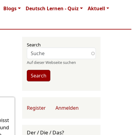
Blogs
Deutsch Lernen - Quiz
Aktuell
Search
Auf dieser Webseite suchen
Search
User account menu
Register
Anmelden
isst
 und
Der / Die / Das?
n