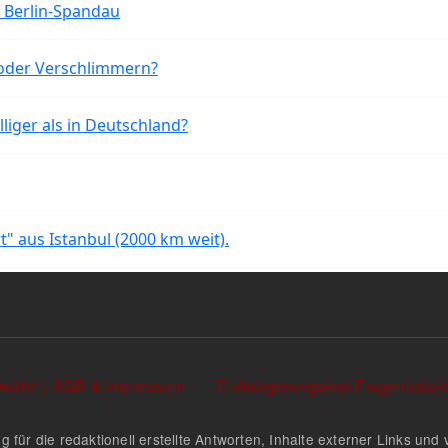
n Berlin-Spandau
oder Verschlimmern?
liger als in Deutschland?
rt" aus Istanbul (2000 km weit).
währ! | AGB & Impressum
Einbürgerungstest Fragenkata
g für die redaktionell erstellte Antworten, Inhalte externer Links u