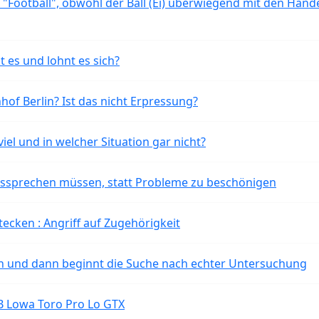
 "Football", obwohl der Ball (Ei) überwiegend mit den Händ
t es und lohnt es sich?
of Berlin? Ist das nicht Erpressung?
iel und in welcher Situation gar nicht?
aussprechen müssen, statt Probleme zu beschönigen
tecken : Angriff auf Zugehörigkeit
ten und dann beginnt die Suche nach echter Untersuchung
B Lowa Toro Pro Lo GTX