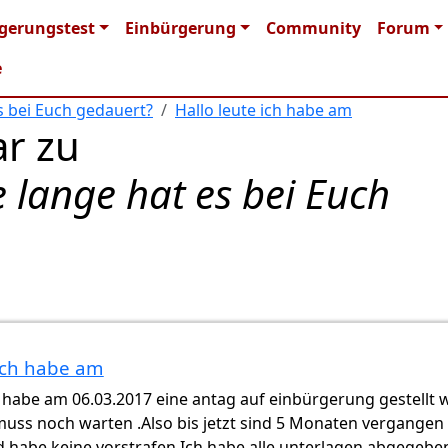
n navigation
gerungstest
Einbürgerung
Community
Forum
e
s bei Euch gedauert?
Hallo leute ich habe am
r zu
 lange hat es bei Euch
 ich habe am
h habe am 06.03.2017 eine antag auf einbürgerung gestellt w
 muss noch warten .Also bis jetzt sind 5 Monaten vergangen
nd habe keine vorstrafen.Ich habe alle unterlagen abgegebe