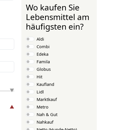
Wo kaufen Sie
Lebensmittel am
häufigsten ein?
Auswahlmöglichkeiten
Aldi
Combi
Edeka
Famila
Globus
Hit
Kaufland
Lidl
Marktkauf
Metro
Nah & Gut
Nahkauf
Netto (Hunde-Netto)