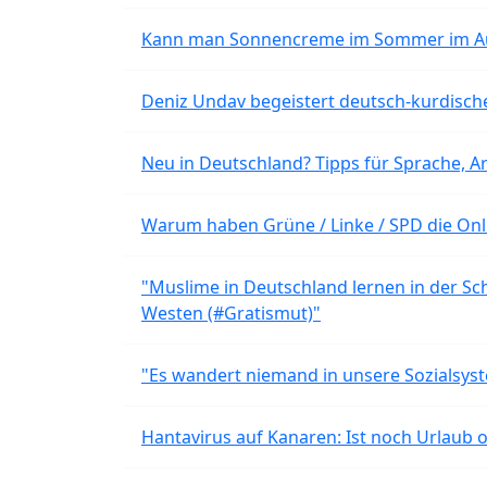
Kann man Sonnencreme im Sommer im Aut
Deniz Undav begeistert deutsch-kurdische
Neu in Deutschland? Tipps für Sprache, Ar
Warum haben Grüne / Linke / SPD die Onli
"Muslime in Deutschland lernen in der Sch
Westen (#Gratismut)"
"Es wandert niemand in unsere Sozialsyst
Hantavirus auf Kanaren: Ist noch Urlaub 