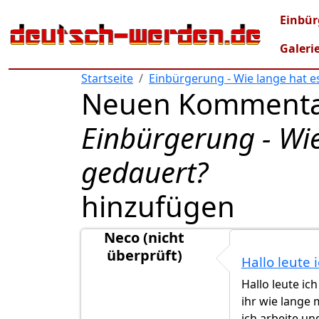
Direkt zum Inhalt
Mai
Einbür
Galeri
Startseite
Einbürgerung - Wie lange hat e
Neuen Kommenta
Einbürgerung - Wie
gedauert?
hinzufügen
Neco (nicht
überprüft)
Hallo leute
Hallo leute ic
ihr wie lange
ich arbeite u