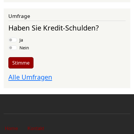
Umfrage
Haben Sie Kredit-Schulden?
Auswahlmöglichkeiten
Ja
Nein
Stimme
Alle Umfragen
Sekundärlinks
Home
Kontakt