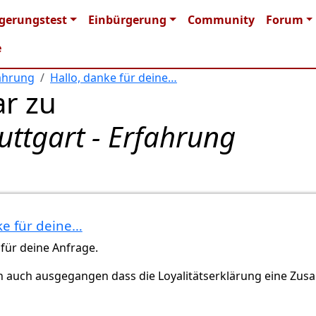
n navigation
gerungstest
Einbürgerung
Community
Forum
e
fahrung
Hallo, danke für deine…
r zu
uttgart - Erfahrung
ke für deine…
GG (nicht überprüft)
 für deine Anfrage.
n auch ausgegangen dass die Loyalitätserklärung eine Zus