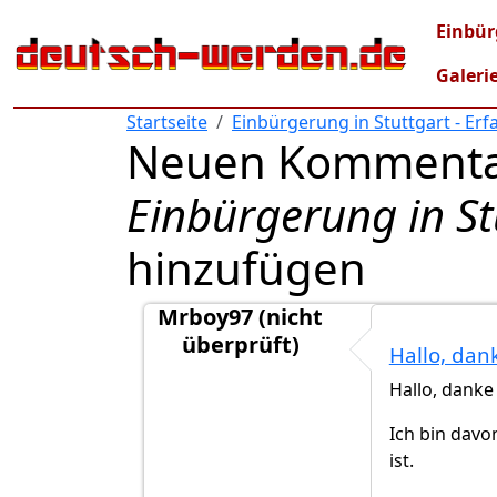
Direkt zum Inhalt
Mai
Einbür
Galeri
Startseite
Einbürgerung in Stuttgart - Er
Neuen Kommenta
Einbürgerung in St
hinzufügen
Mrboy97 (nicht
überprüft)
Hallo, dan
Antwort auf
Hast du explizit eine…
von
Hallo, danke
Ich bin davo
ist.