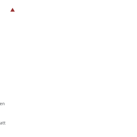
ren
att