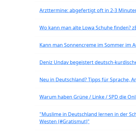
Arzttermine: abgefertigt oft in 2-3 Minu
Wo kann man alte Lowa Schuhe finden? z
Kann man Sonnencreme im Sommer im Aut
Deniz Undav begeistert deutsch-kurdische
Neu in Deutschland? Tipps für Sprache, Ar
Warum haben Grüne / Linke / SPD die Onli
"Muslime in Deutschland lernen in der Sch
Westen (#Gratismut)"