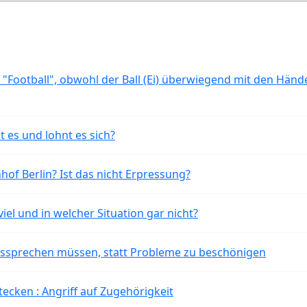
 "Football", obwohl der Ball (Ei) überwiegend mit den Händ
t es und lohnt es sich?
of Berlin? Ist das nicht Erpressung?
iel und in welcher Situation gar nicht?
aussprechen müssen, statt Probleme zu beschönigen
tecken : Angriff auf Zugehörigkeit