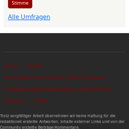
Stimme
Alle Umfragen
Sekundärlinks
Home
Kontakt
Alle Angaben ohne Gewähr! | AGB & Impressum
Einbürgerungstest Fragenkatalog - Download PDF
Facebook
Twitter
Trotz sorgfältiger Arbeit übernehmen wir keine Haftung für die
redaktionell erstellte Antworten, Inhalte externer Links und von der
Community erstellte Beiträge/Kommentare.