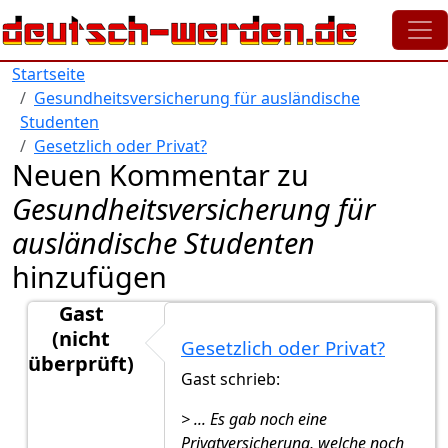
Direkt zum Inhalt
Startseite
Gesundheitsversicherung für ausländische
Studenten
Gesetzlich oder Privat?
Neuen Kommentar zu
Gesundheitsversicherung für
ausländische Studenten
hinzufügen
Gast
(nicht
Gesetzlich oder Privat?
überprüft)
Gast schrieb:
Antwort auf
Krankenversicherung statt…
von
Gast (
> ... Es gab noch eine
Privatversicherung, welche noch