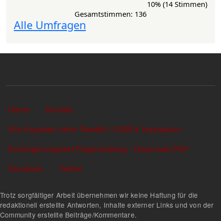
10% (14 Stimmen)
Gesamtstimmen: 136
Alle Umfragen
Sekundärlinks
Home
Kontakt
Alle Angaben ohne Gewähr! | AGB & Impressum
Einbürgerungstest Fragenkatalog - Download PDF
Facebook
Twitter
Trotz sorgfältiger Arbeit übernehmen wir keine Haftung für die
redaktionell erstellte Antworten, Inhalte externer Links und von der
Community erstellte Beiträge/Kommentare.