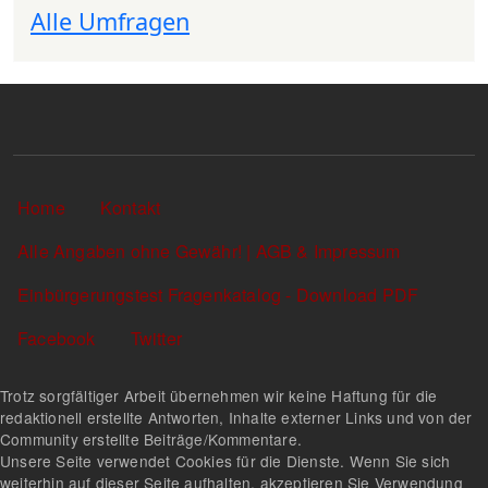
Alle Umfragen
Sekundärlinks
Home
Kontakt
Alle Angaben ohne Gewähr! | AGB & Impressum
Einbürgerungstest Fragenkatalog - Download PDF
Facebook
Twitter
Trotz sorgfältiger Arbeit übernehmen wir keine Haftung für die
redaktionell erstellte Antworten, Inhalte externer Links und von der
Community erstellte Beiträge/Kommentare.
Unsere Seite verwendet Cookies für die Dienste. Wenn Sie sich
weiterhin auf dieser Seite aufhalten, akzeptieren Sie Verwendung