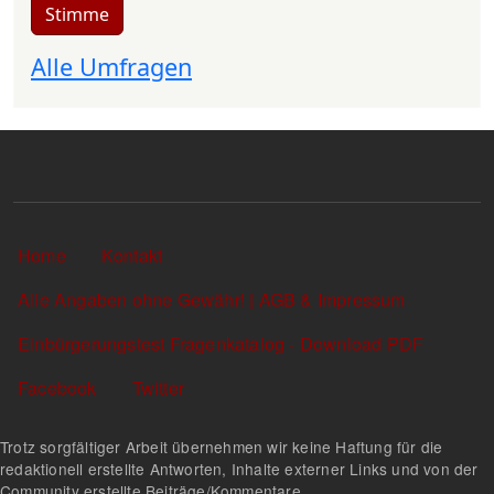
Stimme
Alle Umfragen
Sekundärlinks
Home
Kontakt
Alle Angaben ohne Gewähr! | AGB & Impressum
Einbürgerungstest Fragenkatalog - Download PDF
Facebook
Twitter
Trotz sorgfältiger Arbeit übernehmen wir keine Haftung für die
redaktionell erstellte Antworten, Inhalte externer Links und von der
Community erstellte Beiträge/Kommentare.