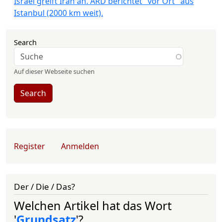
Israel greift Iran an. ARD berichtet "vor Ort" aus
Istanbul (2000 km weit).
Search
Auf dieser Webseite suchen
Search
User account menu
Register
Anmelden
Der / Die / Das?
Welchen Artikel hat das Wort
'
Grundsatz
'?