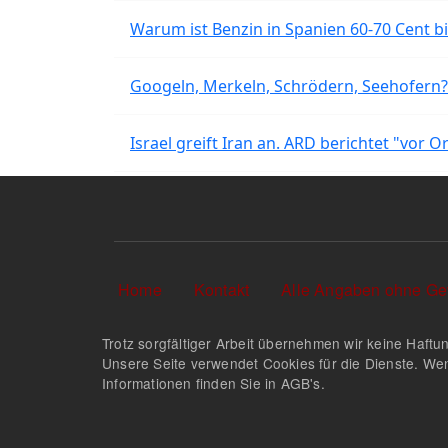
Warum ist Benzin in Spanien 60-70 Cent bil
Googeln, Merkeln, Schrödern, Seehofern?
Israel greift Iran an. ARD berichtet "vor O
Sekundärlinks
Home
Kontakt
Alle Angaben ohne Ge
Trotz sorgfältiger Arbeit übernehmen wir keine Haftun
Unsere Seite verwendet Cookies für die Dienste. Wen
Informationen finden Sie in AGB's.