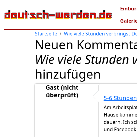
Direkt zum Inhalt
Mai
Einbür
Galeri
Startseite
Wie viele Stunden verbringst Du
Neuen Kommenta
Wie viele Stunden v
hinzufügen
Gast (nicht
überprüft)
5-6 Stunden
Am Arbeitsplat
Hause komme, 
dauern. Ich s
und Facebook.