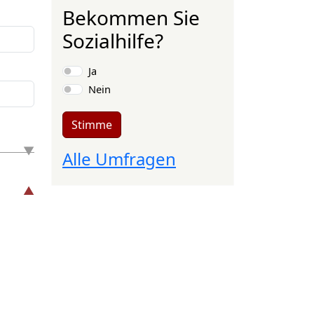
Bekommen Sie
Sozialhilfe?
Auswahlmöglichkeiten
Ja
Nein
Stimme
Alle Umfragen