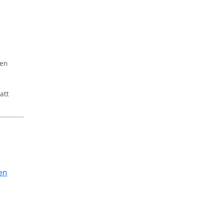
ren
att
en