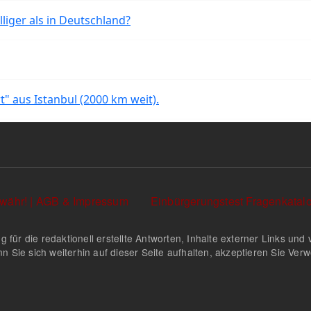
liger als in Deutschland?
rt" aus Istanbul (2000 km weit).
währ! | AGB & Impressum
Einbürgerungstest Fragenkata
g für die redaktionell erstellte Antworten, Inhalte externer Links u
n Sie sich weiterhin auf dieser Seite aufhalten, akzeptieren Sie Ve