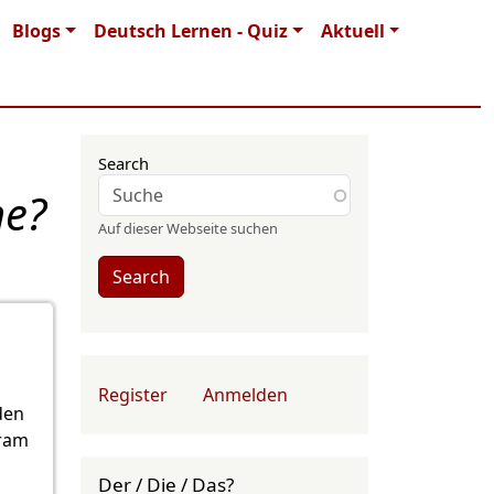
Blogs
Deutsch Lernen - Quiz
Aktuell
Search
ne?
Auf dieser Webseite suchen
Search
User account menu
Register
Anmelden
den
gram
Der / Die / Das?