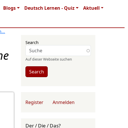
Blogs
Deutsch Lernen - Quiz
Aktuell
en…
Search
he
Auf dieser Webseite suchen
Search
User account menu
Register
Anmelden
Der / Die / Das?