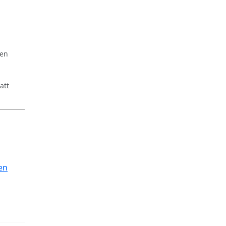
ren
att
en