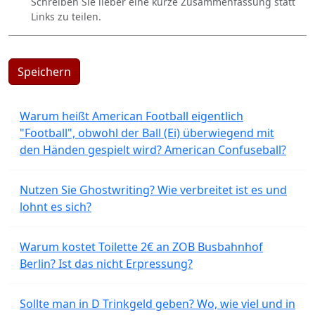
Schreiben Sie lieber eine kurze Zusammenfassung statt
Links zu teilen.
Speichern
Warum heißt American Football eigentlich
"Football", obwohl der Ball (Ei) überwiegend mit
den Händen gespielt wird? American Confuseball?
Nutzen Sie Ghostwriting? Wie verbreitet ist es und
lohnt es sich?
Warum kostet Toilette 2€ an ZOB Busbahnhof
Berlin? Ist das nicht Erpressung?
Sollte man in D Trinkgeld geben? Wo, wie viel und in