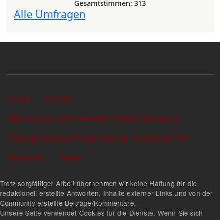
Gesamtstimmen: 313
Alle Umfragen
Sekundärlinks
Home
Kontakt
Alle Angaben ohne Gewähr! | AGB & Impressum
Einbürgerungstest Fragenkatalog - Download PDF
Facebook
Twitter
Trotz sorgfältiger Arbeit übernehmen wir keine Haftung für die
redaktionell erstellte Antworten, Inhalte externer Links und von der
Community erstellte Beiträge/Kommentare.
Unsere Seite verwendet Cookies für die Dienste. Wenn Sie sich