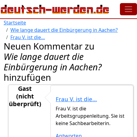
Direkt zum Inhalt
Startseite
Wie lange dauert die Einbürgerung in Aachen?
Frau V. ist die…
Neuen Kommentar zu
Wie lange dauert die
Einbürgerung in Aachen?
hinzufügen
Gast
(nicht
Frau V. ist die…
überprüft)
Frau V. ist die
Antwort auf
Antragsmonat Frau V
von
random-usern
Arbeitsgruppenleitung. Sie ist
keine Sachbearbeiterin.
Antworten