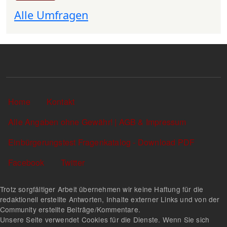
Alle Umfragen
Sekundärlinks
Home
Kontakt
Alle Angaben ohne Gewähr! | AGB & Impressum
Einbürgerungstest Fragenkatalog - Download PDF
Facebook
Twitter
Trotz sorgfältiger Arbeit übernehmen wir keine Haftung für die
redaktionell erstellte Antworten, Inhalte externer Links und von der
Community erstellte Beiträge/Kommentare.
Unsere Seite verwendet Cookies für die Dienste. Wenn Sie sich