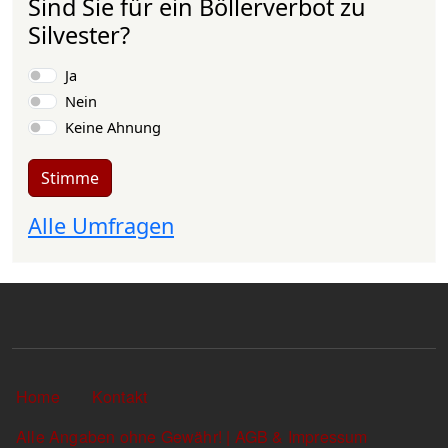
Sind Sie für ein Böllerverbot zu
Silvester?
Auswahlmöglichkeiten
Ja
Nein
Keine Ahnung
Stimme
Alle Umfragen
Sekundärlinks
Home
Kontakt
Alle Angaben ohne Gewähr! | AGB & Impressum