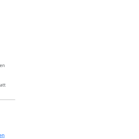
ren
att
en