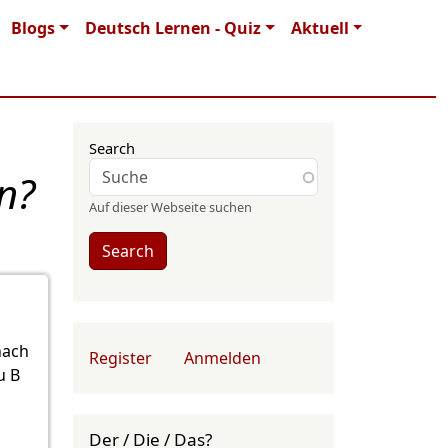
Blogs
Deutsch Lernen - Quiz
Aktuell
Search
n?
Auf dieser Webseite suchen
Search
User account menu
nach
Register
Anmelden
u B
Der / Die / Das?