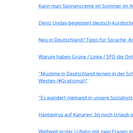
Kann man Sonnencreme im Sommer im Aut
Deniz Undav begeistert deutsch-kurdische
Neu in Deutschland? Tipps für Sprache, Ar
Warum haben Grüne / Linke / SPD die Onli
"Muslime in Deutschland lernen in der Sch
Westen (#Gratismut)"
"Es wandert niemand in unsere Sozialsyst
Hantavirus auf Kanaren: Ist noch Urlaub 
Weltweit erster U-Bahn mit zwei Etagen i