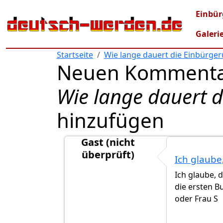
Direkt zum Inhalt
Mai
Einbür
Galeri
Startseite
Wie lange dauert die Einbürge
Neuen Kommenta
Wie lange dauert 
hinzufügen
Gast (nicht
überprüft)
Ich glaube
Antwort auf
Interessant..
von
Gast (nic
Ich glaube, 
die ersten B
oder Frau S