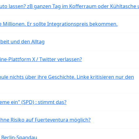
o lassen? zB ganzen Tag im Kofferraum oder Kühltasche 
 Millionen. Er sollte Integrationspreis bekommen.
beit und den Alltag
ne-Plattform X / Twitter verlassen?
ule nichts über ihre Geschichte. Linke kritisieren nur den
eme ein" (SPD) : stimmt das?
ohne Risiko auf Fuerteventura möglich?
n Berlin-Spandau