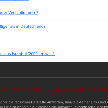
oder Verschlimmern?
liger als in Deutschland?
rt" aus Istanbul (2000 km weit).
währ! | AGB & Impressum
Einbürgerungstest Fragenkata
g für die redaktionell erstellte Antworten, Inhalte externer Links u
n Sie sich weiterhin auf dieser Seite aufhalten, akzeptieren Sie Ve