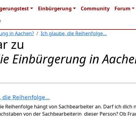
n navigation
gerungstest
Einbürgerung
Community
Forum
e
rung in Aachen?
Ich glaube, die Reihenfolge…
r zu
die Einbürgerung in Aache
, die Reihenfolge…
ht überprüft)
die Reihenfolge hängt von Sachbearbeiter an. Darf ich dich 
uchstaben von der Sachbearbeiterin dieser Person? Ob Fra