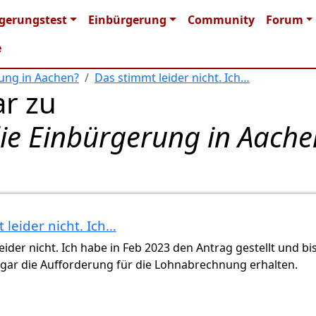
n navigation
gerungstest
Einbürgerung
Community
Forum
e
rung in Aachen?
Das stimmt leider nicht. Ich…
r zu
die Einbürgerung in Aache
 leider nicht. Ich…
n…
von
Gast (nicht überprüft)
eider nicht. Ich habe in Feb 2023 den Antrag gestellt und bi
sogar die Aufforderung für die Lohnabrechnung erhalten.