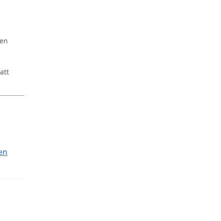
ren
att
en