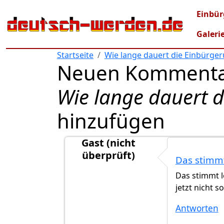
Direkt zum Inhalt
Mai
Einbür
Galeri
Startseite
Wie lange dauert die Einbürge
Neuen Kommenta
Wie lange dauert 
hinzufügen
Gast (nicht
überprüft)
Das stimmt
Antwort auf
Ab 2023 werden alle neue
Das stimmt l
jetzt nicht 
Antworten