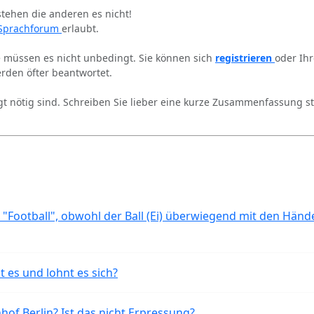
stehen die anderen es nicht!
Sprachforum
erlaubt.
ie müssen es nicht unbedingt. Sie können sich
registrieren
oder Ih
rden öfter beantwortet.
gt nötig sind. Schreiben Sie lieber eine kurze Zusammenfassung st
 "Football", obwohl der Ball (Ei) überwiegend mit den Händ
t es und lohnt es sich?
of Berlin? Ist das nicht Erpressung?