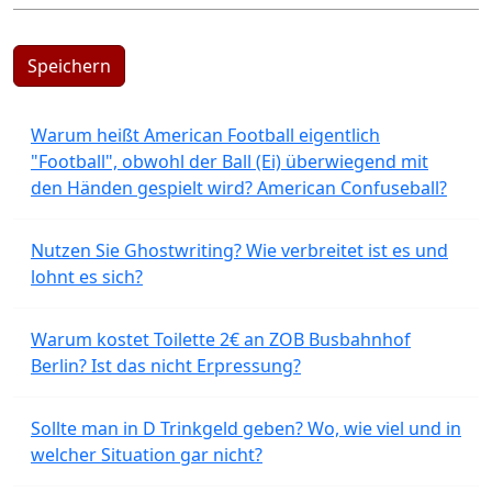
Speichern
Warum heißt American Football eigentlich
"Football", obwohl der Ball (Ei) überwiegend mit
den Händen gespielt wird? American Confuseball?
Nutzen Sie Ghostwriting? Wie verbreitet ist es und
lohnt es sich?
Warum kostet Toilette 2€ an ZOB Busbahnhof
Berlin? Ist das nicht Erpressung?
Sollte man in D Trinkgeld geben? Wo, wie viel und in
welcher Situation gar nicht?