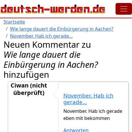
Direkt zum Inhalt
Startseite
Wie lange dauert die Einbürgerung in Aachen?
November. Hab ich gerade…
Neuen Kommentar zu
Wie lange dauert die
Einbürgerung in Aachen?
hinzufügen
Ciwan (nicht
überprüft)
November. Hab ich
Antwort auf
Welcher Monat!
von
Gast144 (nicht über
gerade…
November. Hab ich gerade
eben mit bekommen
Antworten