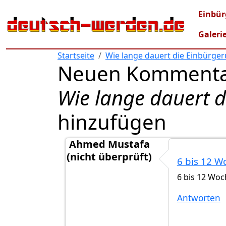
Direkt zum Inhalt
Mai
Einbür
Galeri
Startseite
Wie lange dauert die Einbürge
Neuen Kommenta
Wie lange dauert 
hinzufügen
Ahmed Mustafa
(nicht überprüft)
6 bis 12 
Antwort auf
Wie lange dauert die…
von
6 bis 12 Wo
Antworten