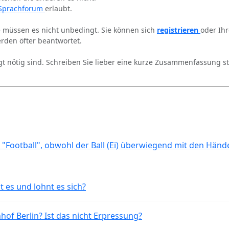
Sprachforum
erlaubt.
ie müssen es nicht unbedingt. Sie können sich
registrieren
oder Ih
rden öfter beantwortet.
gt nötig sind. Schreiben Sie lieber eine kurze Zusammenfassung st
 "Football", obwohl der Ball (Ei) überwiegend mit den Händ
t es und lohnt es sich?
of Berlin? Ist das nicht Erpressung?