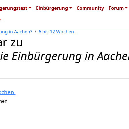
n navigation
gerungstest
Einbürgerung
Community
Forum
e
rung in Aachen?
6 bis 12 Wochen
r zu
die Einbürgerung in Aache
Wochen
Gast (nicht überprüft)
chen