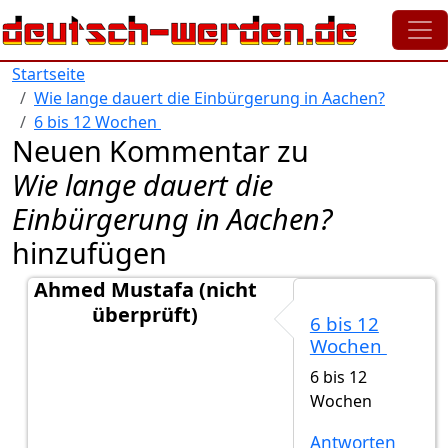
Direkt zum Inhalt
Startseite
Wie lange dauert die Einbürgerung in Aachen?
6 bis 12 Wochen
Neuen Kommentar zu
Wie lange dauert die
Einbürgerung in Aachen?
hinzufügen
Ahmed Mustafa (nicht
überprüft)
6 bis 12
Antwort auf
Wie lange dauert die…
von
Gast (nicht 
Wochen
6 bis 12
Wochen
Antworten