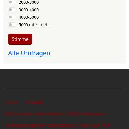
2000-3000
3000-4000
4000-5000
5000 oder mehr
Stimme
Alle Umfragen
Sekundärlinks
Home
Kontakt
Alle Angaben ohne Gewähr! | AGB & Impressum
Einbürgerungstest Fragenkatalog - Download PDF