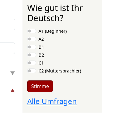
Wie gut ist Ihr
Deutsch?
Auswahlmöglichkeiten
A1 (Beginner)
A2
B1
B2
C1
C2 (Muttersprachler)
Stimme
Alle Umfragen