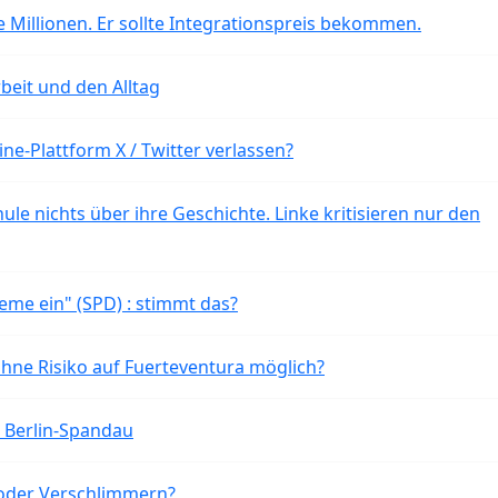
 Millionen. Er sollte Integrationspreis bekommen.
beit und den Alltag
ne-Plattform X / Twitter verlassen?
ule nichts über ihre Geschichte. Linke kritisieren nur den
eme ein" (SPD) : stimmt das?
ohne Risiko auf Fuerteventura möglich?
n Berlin-Spandau
oder Verschlimmern?