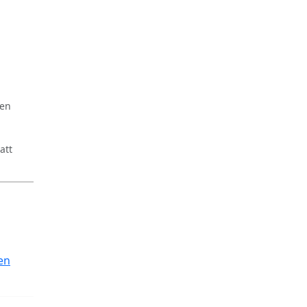
ren
att
en