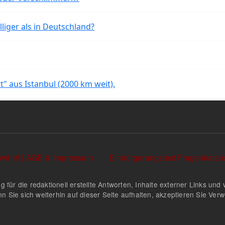
liger als in Deutschland?
rt" aus Istanbul (2000 km weit).
währ! | AGB & Impressum
Einbürgerungstest Fragenkata
g für die redaktionell erstellte Antworten, Inhalte externer Links u
n Sie sich weiterhin auf dieser Seite aufhalten, akzeptieren Sie Ve