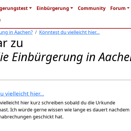
n navigation
gerungstest
Einbürgerung
Community
Forum
e
rung in Aachen?
Könntest du vielleicht hier…
r zu
die Einbürgerung in Aache
u vielleicht hier…
n
Sh (nicht überprüft)
vielleicht hier kurz schreiben sobald du die Urkunde
st. Ich würde gerne wissen wie lange es dauert nachdem
nabrechungen geschickt hat.