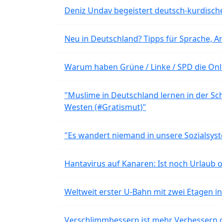
Deniz Undav begeistert deutsch-kurdische
Neu in Deutschland? Tipps für Sprache, Ar
Warum haben Grüne / Linke / SPD die Onli
"Muslime in Deutschland lernen in der Sch
Westen (#Gratismut)"
"Es wandert niemand in unsere Sozialsyst
Hantavirus auf Kanaren: Ist noch Urlaub 
Weltweit erster U-Bahn mit zwei Etagen i
Verschlimmbessern ist mehr Verbessern 