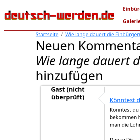
Direkt zum Inhalt
Mai
Einbür
Galeri
Startseite
Wie lange dauert die Einbürge
Neuen Kommenta
Wie lange dauert 
hinzufügen
Gast (nicht
überprüft)
Könntest d
Antwort auf
Nov 2021 Rückmeldung
vo
Könntest du 
bekommen ha
man die Loh
Danke Dir