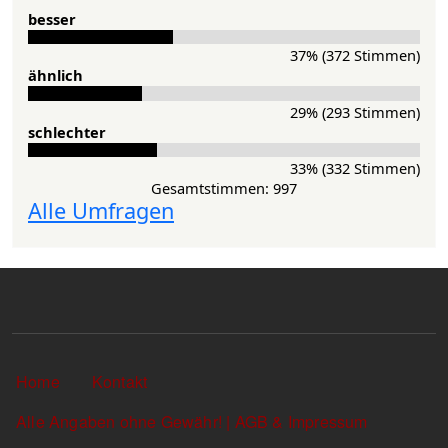
besser
37% (372 Stimmen)
ähnlich
29% (293 Stimmen)
schlechter
33% (332 Stimmen)
Gesamtstimmen: 997
Alle Umfragen
Sekundärlinks
Home
Kontakt
Alle Angaben ohne Gewähr! | AGB & Impressum