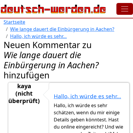
Direkt zum Inhalt
Startseite
Wie lange dauert die Einbürgerung in Aachen?
Hallo, ich würde es sehr…
Neuen Kommentar zu
Wie lange dauert die
Einbürgerung in Aachen?
hinzufügen
kaya
(nicht
Hallo, ich würde es sehr…
überprüft)
Hallo, ich würde es sehr
Antwort auf
Endlich ein Update von mir:-…
von
Neucl
schätzen, wenn du mir einige
Details geben könntest. Hast
du online eingereicht? Und wie