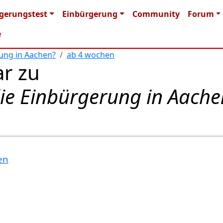
n navigation
gerungstest
Einbürgerung
Community
Forum
e
rung in Aachen?
ab 4 wochen
r zu
die Einbürgerung in Aache
en
e…
von
Chef92