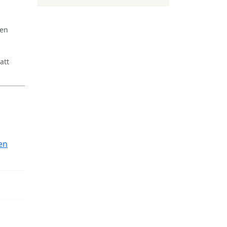
ren
att
en