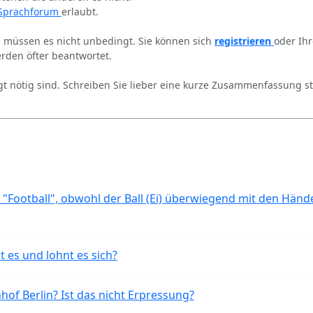
Sprachforum
erlaubt.
ie müssen es nicht unbedingt. Sie können sich
registrieren
oder Ih
rden öfter beantwortet.
gt nötig sind. Schreiben Sie lieber eine kurze Zusammenfassung st
 "Football", obwohl der Ball (Ei) überwiegend mit den Händ
t es und lohnt es sich?
of Berlin? Ist das nicht Erpressung?