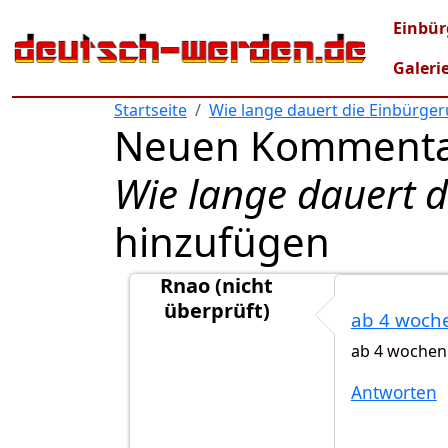
Direkt zum Inhalt
Mai
Einbür
Galeri
Startseite
Wie lange dauert die Einbürge
Neuen Kommenta
Wie lange dauert 
hinzufügen
Rnao (nicht
überprüft)
ab 4 woch
Antwort auf
Hallo zusammen,ich würd
ab 4 wochen
Antworten