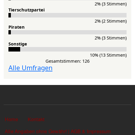
2% (3 Stimmen)
Tier­schutz­partei
2% (2 Stimmen)
Pi­ra­ten
2% (3 Stimmen)
Sons­ti­ge
10% (13 Stimmen)
Gesamtstimmen: 126
Alle Umfragen
Sekundärlinks
Home
Kontakt
Alle Angaben ohne Gewähr! | AGB & Impressum